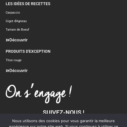
LES IDÉES DE RECETTES
Carpaccio
Gigot d'Agneau
Tartare de Boeuf
Découvrir
PRODUITS D'EXCEPTION
Thon rouge
Découvrir
SUIVEZ-NOUS !
Nous utilisons des cookies pour vous garantir la meilleure
expérience sur notre site web. Si vous continuez à utiliser ce