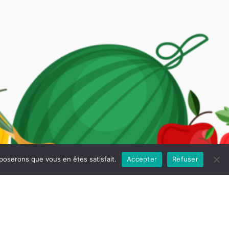
pposerons que vous en êtes satisfait.
Accepter
Refuser